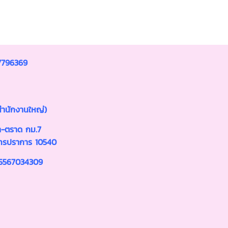
17796369
(สำนักงานใหญ่)
นา-ตราด กม.7
ุทรปราการ 10540
115567034309