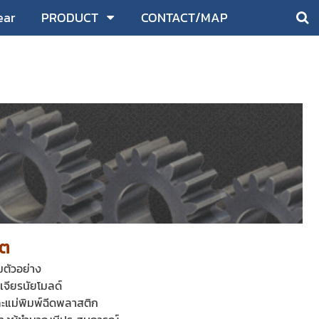
ear
PRODUCT
CONTACT/MAP
ิต
มตัวอย่าง
เจียรนัยโมลด์
ะแม่พิมพ์ฉีดพลาสติก